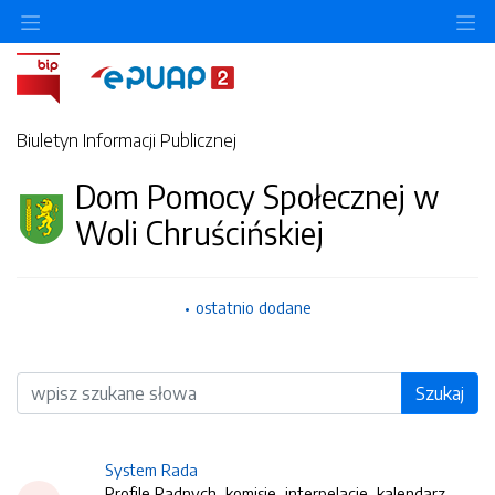
O
Biuletyn Informacji Publicznej
Dom Pomocy Społecznej w
Woli Chruścińskiej
ostatnio dodane
Wyszukiwarka
Szukaj
System Rada
Profile Radnych, komisje, interpelacje, kalendarz