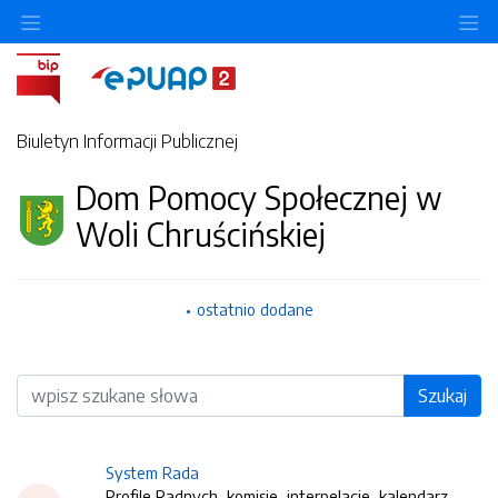
O
Biuletyn Informacji Publicznej
Dom Pomocy Społecznej w
Woli Chruścińskiej
ostatnio dodane
Wyszukiwarka
Szukaj
System Rada
Profile Radnych, komisje, interpelacje, kalendarz