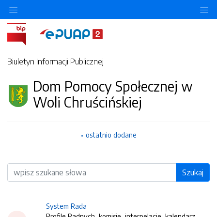
O
Biuletyn Informacji Publicznej
Dom Pomocy Społecznej w
Woli Chruścińskiej
ostatnio dodane
Wyszukiwarka
Szukaj
System Rada
Profile Radnych, komisje, interpelacje, kalendarz