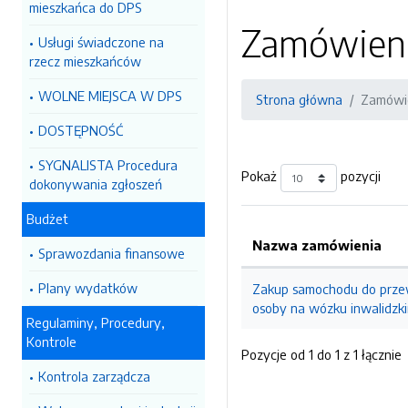
mieszkańca do DPS
Zamówienia
Usługi świadczone na
rzecz mieszkańców
WOLNE MIEJSCA W DPS
Strona główna
Zamówie
DOSTĘPNOŚĆ
SYGNALISTA Procedura
Pokaż
pozycji
dokonywania zgłoszeń
Budżet
Nazwa zamówienia
Sprawozdania finansowe
Plany wydatków
Zakup samochodu do przew
osoby na wózku inwalidzki
Regulaminy, Procedury,
Kontrole
Pozycje od 1 do 1 z 1 łącznie
Kontrola zarządcza