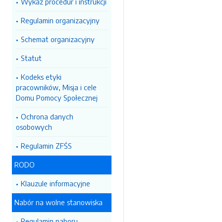
Wykaz procedur i instrukcji
Regulamin organizacyjny
Schemat organizacyjny
Statut
Kodeks etyki
pracowników, Misja i cele
Domu Pomocy Społecznej
Ochrona danych
osobowych
Regulamin ZFŚS
RODO
Klauzule informacyjne
Nabór na wolne stanowiska
Regulamin naboru