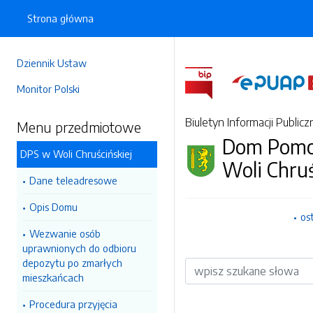
Strona główna
Dziennik Ustaw
Monitor Polski
Biuletyn Informacji Publicz
Menu przedmiotowe
Dom Pomoc
DPS w Woli Chruścińskiej
Woli Chruś
Dane teleadresowe
Opis Domu
os
Wezwanie osób
uprawnionych do odbioru
depozytu po zmarłych
Wyszukiwarka
mieszkańcach
Procedura przyjęcia