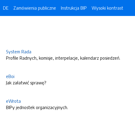
DE
Zamówienia publiczne
Instrukcja BIP
Wysoki kontrast
System Rada
Profile Radnych, komisje, interpelacje, kalendarz posiedzeń.
eBoi
Jak załatwić sprawę?
eWrota
BIPy jednostek organizacyjnych.