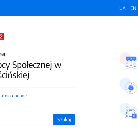
UA
EN
nej
y Społecznej w
cińskiej
tatnio dodane
Szukaj