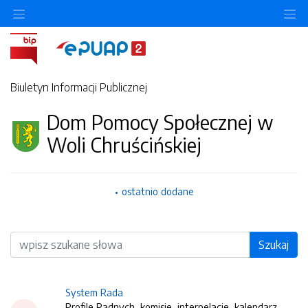
O
Biuletyn Informacji Publicznej
Dom Pomocy Społecznej w
Woli Chruścińskiej
ostatnio dodane
Wyszukiwarka
Szukaj
System Rada
Profile Radnych, komisje, interpelacje, kalendarz