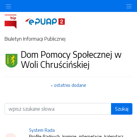
O
Biuletyn Informacji Publicznej
Dom Pomocy Społecznej w
Woli Chruścińskiej
ostatnio dodane
Wyszukiwarka
Szukaj
System Rada
Profile Radnych, komisje, interpelacje, kalendarz